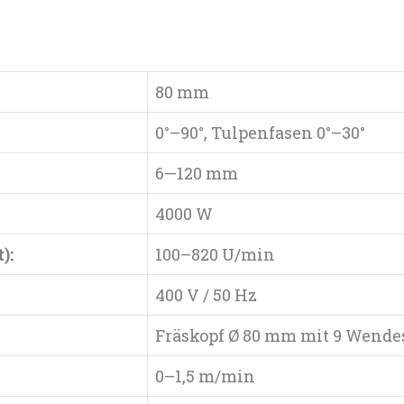
N
80 mm
0°–90°, Tulpenfasen 0°–30°
6—120 mm
4000 W
):
100–820 U/min
400 V / 50 Hz
Fräskopf Ø 80 mm mit 9 Wende
0–1,5 m/min