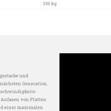
330 kg
ngsstarke und
 nächsten Generation.
eschwindigkeits-
as Anfasen von Platten
und einer maximalen