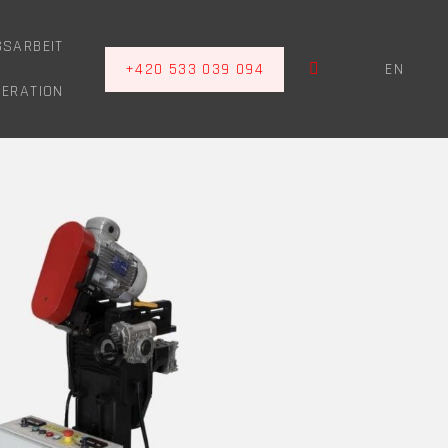
GSARBEIT
+420 533 039 094
EN
PERATION