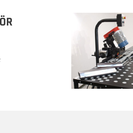
HÖR
r