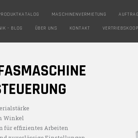
PRODUKTKATALOG
MASCHINENVERMIETUNG
AUFTRA
IK - BLOG
ÜBER UNS
KONTAKT
VERTRIEBSKOO
NFASMASCHINE
 STEUERUNG
erialstärke
n Winkel
für effizientes Arbeiten
und zuverlässige Einstellungen